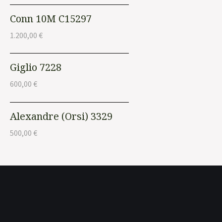
Conn 10M C15297
1.200,00
€
Giglio 7228
600,00
€
Alexandre (Orsi) 3329
500,00
€