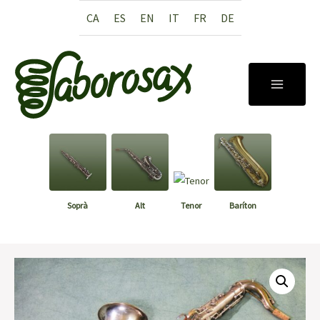
Vés
CA
ES
EN
IT
FR
DE
al
contingut
MAIN
MENU
Soprà
Alt
Tenor
Baríton