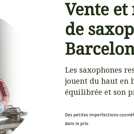
Vente et
de saxop
Barcelo
Les saxophones re
jouent du haut en b
équilibrée et son p
Des petites imperfections cosméti
dans le prix.