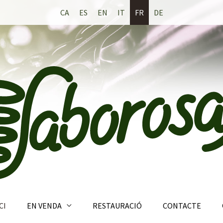
CA
ES
EN
IT
FR
DE
CI
EN VENDA
RESTAURACIÓ
CONTACTE